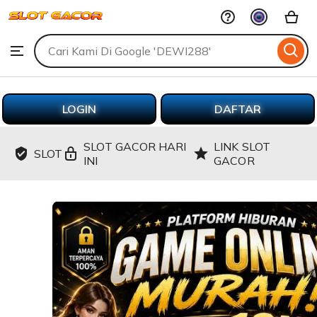
DEWI288
Skip
to
Search
Browse
ontent
for
items
or
shops
LOGIN
DAFTAR
SLOT GACOR HARI
LINK SLOT
SLOT
INI
GACOR