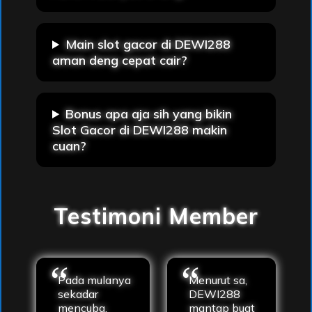
Main slot gacor di DEWI288
aman deng cepat cair?
Bonus apa aja sih yang bikin
Slot Gacor di DEWI288 makin
cuan?
Testimoni Member
Pada mulanya
Menurut sa,
sekadar
DEWI288
mencuba,
mantap buat