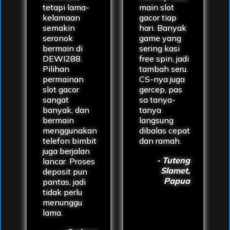
tetapi lama-
main slot
kelamaan
gacor tiap
semakin
hari. Banyak
seronok
game yang
bermain di
sering kasi
DEWI288.
free spin, jadi
Pilihan
tambah seru.
permainan
CS-nya juga
slot gacor
gercep, pas
sangat
sa tanya-
banyak, dan
tanya
bermain
langsung
menggunakan
dibalas cepat
telefon bimbit
dan ramah.
juga berjalan
- Tuteng
lancar. Proses
Slamet,
deposit pun
Papua
pantas, jadi
tidak perlu
menunggu
lama.