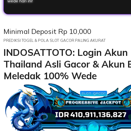
wede hari ini!
Price:
Minimal Deposit Rp 10,000
PREDIKSI TOGEL & POLA SLOT GACOR PALING AKURAT
INDOSATTOTO: Login Akun 
Thailand Asli Gacor & Akun 
Meledak 100% Wede