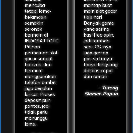
mencuba,
mantap buat
tetapi lama-
main slot gacor
kelamaan
tiap hari.
semakin
Banyak game
seronok
yang sering
bermain di
kasi free spin,
INDOSATTOTO.
jadi tambah
Pilihan
seru. CS-nya
permainan slot
juga gercep,
gacor sangat
pas sa tanya-
banyak, dan
tanya langsung
bermain
dibalas cepat
menggunakan
dan ramah.
telefon bimbit
- Tuteng
juga berjalan
Slamet, Papua
lancar. Proses
deposit pun
pantas, jadi
tidak perlu
menunggu
lama.